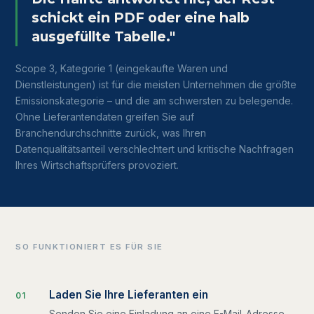
schickt ein PDF oder eine halb
ausgefüllte Tabelle."
Scope 3, Kategorie 1 (eingekaufte Waren und
Dienstleistungen) ist für die meisten Unternehmen die größte
Emissionskategorie – und die am schwersten zu belegende.
Ohne Lieferantendaten greifen Sie auf
Branchendurchschnitte zurück, was Ihren
Datenqualitätsanteil verschlechtert und kritische Nachfragen
Ihres Wirtschaftsprüfers provoziert.
SO FUNKTIONIERT ES FÜR SIE
Laden Sie Ihre Lieferanten ein
0
1
Senden Sie eine Einladung an eine E-Mail-Adresse