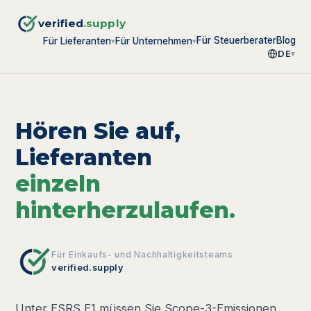
verified
.supply
Für Steuerberater
Blog
Für Lieferanten
Für Unternehmen
▾
▾
DE
▾
Hören Sie auf,
Lieferanten
einzeln
hinterherzulaufen.
Für Einkaufs- und Nachhaltigkeitsteams
verified.supply
Unter ESRS E1 müssen Sie Scope-3-Emissionen