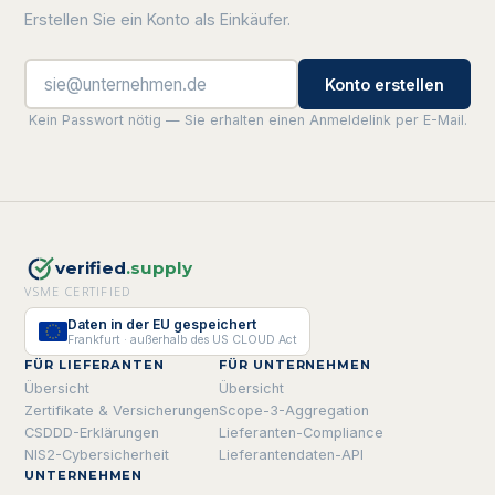
Erstellen Sie ein Konto als Einkäufer.
Konto erstellen
Kein Passwort nötig — Sie erhalten einen Anmeldelink per E-Mail.
verified
.supply
VSME CERTIFIED
Daten in der EU gespeichert
Frankfurt · außerhalb des US CLOUD Act
FÜR LIEFERANTEN
FÜR UNTERNEHMEN
Übersicht
Übersicht
Zertifikate & Versicherungen
Scope-3-Aggregation
CSDDD-Erklärungen
Lieferanten-Compliance
NIS2-Cybersicherheit
Lieferantendaten-API
UNTERNEHMEN