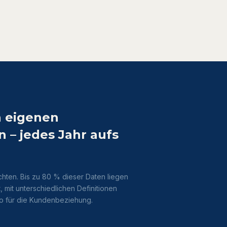
n eigenen
 – jedes Jahr aufs
hten. Bis zu 80 % dieser Daten liegen
, mit unterschiedlichen Definitionen
ko für die Kundenbeziehung.