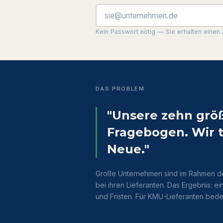
Kein Passwort nötig — Sie erhalten einen 
DAS PROBLEM
"Unsere zehn grö
Fragebogen. Wir t
Neue."
Große Unternehmen sind im Rahmen der 
bei ihren Lieferanten. Das Ergebnis: e
und Fristen. Für KMU-Lieferanten bed