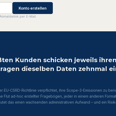
Konto erstellen
Anmeldelink per E-Mail.
ßten Kunden schicken jeweils ihre
ragen dieselben Daten zehnmal ein
EU-CSRD-Richtlinie verpflichtet, ihre Scope-3-Emissionen zu beric
ine Flut ad-hoc erstellter Fragebögen, jeder in einem anderen Format
eutet das einen wachsenden administrativen Aufwand – und ein Risi