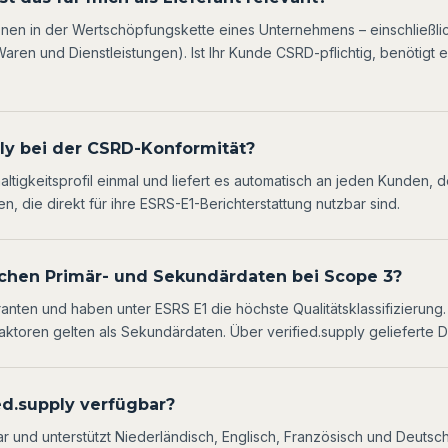
onen in der Wertschöpfungskette eines Unternehmens – einschließli
Waren und Dienstleistungen). Ist Ihr Kunde CSRD-pflichtig, benötigt 
ply bei der CSRD-Konformität?
altigkeitsprofil einmal und liefert es automatisch an jeden Kunden, 
en, die direkt für ihre ESRS-E1-Berichterstattung nutzbar sind.
schen Primär- und Sekundärdaten bei Scope 3?
nten und haben unter ESRS E1 die höchste Qualitätsklassifizierung. A
ktoren gelten als Sekundärdaten. Über verified.supply gelieferte Dat
ed.supply verfügbar?
ar und unterstützt Niederländisch, Englisch, Französisch und Deutsc