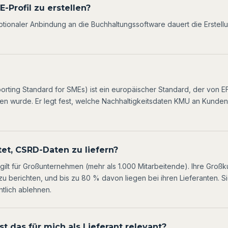
-Profil zu erstellen?
ptionaler Anbindung an die Buchhaltungssoftware dauert die Erstellu
porting Standard for SMEs) ist ein europäischer Standard, der von E
n wurde. Er legt fest, welche Nachhaltigkeitsdaten KMU an Kunden
htet, CSRD-Daten zu liefern?
t gilt für Großunternehmen (mehr als 1.000 Mitarbeitende). Ihre Groß
 zu berichten, und bis zu 80 % davon liegen bei ihren Lieferanten. 
tlich ablehnen.
t das für mich als Lieferant relevant?