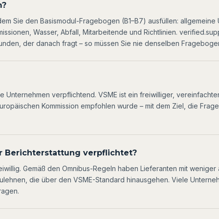
m?
, indem Sie den Basismodul-Fragebogen (B1–B7) ausfüllen: allgemei
ssionen, Wasser, Abfall, Mitarbeitende und Richtlinien. verified.supp
n Kunden, der danach fragt – so müssen Sie nie denselben Frageboge
te Unternehmen verpflichtend. VSME ist ein freiwilliger, vereinfachte
 Europäischen Kommission empfohlen wurde – mit dem Ziel, die Frag
r Berichterstattung verpflichtet?
freiwillig. Gemäß den Omnibus-Regeln haben Lieferanten mit weniger 
zulehnen, die über den VSME-Standard hinausgehen. Viele Untern
ragen.