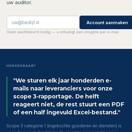
uw auditor.
Account aanmaken
Geen wachtwoord nodig — u ontvangt een inloglink per e-mail.
HERKENBAAR?
"We sturen elk jaar honderden e-
mails naar leveranciers voor onze
scope 3-rapportage. De helft
reageert niet, de rest stuurt een PDF
of een half ingevuld Excel-bestand."
Scope 3 categorie 1 (ingekochte goederen en diensten) is