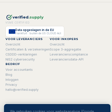
verified
.supply
VSME CERTIFIED
Data opgeslagen in de EU
Frankfurt · buiten de US CLOUD Act
VOOR LEVERANCIERS
VOOR INKOPERS
Overzicht
Overzicht
Certificaten & verzekeringen
Scope 3-aggregatie
CSDDD-verklaringen
Leverancierscompliance
NIS2 cybersecurity
Leveranciersdata-API
BEDRIJF
Voor accountants
Blog
Inloggen
Privacy
hallo@verified.supply
© 2026 verified.supply
Een product van
Codeloods
We gebruiken cookies voor websiteanalyse (Google