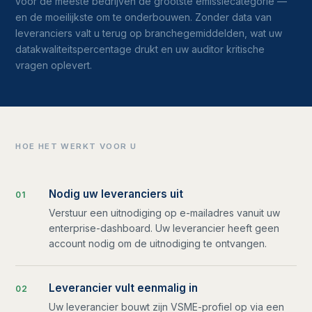
voor de meeste bedrijven de grootste emissiecategorie —
en de moeilijkste om te onderbouwen. Zonder data van
leveranciers valt u terug op branchegemiddelden, wat uw
datakwaliteitspercentage drukt en uw auditor kritische
vragen oplevert.
HOE HET WERKT VOOR U
Nodig uw leveranciers uit
0
1
Verstuur een uitnodiging op e-mailadres vanuit uw
enterprise-dashboard. Uw leverancier heeft geen
account nodig om de uitnodiging te ontvangen.
Leverancier vult eenmalig in
0
2
Uw leverancier bouwt zijn VSME-profiel op via een