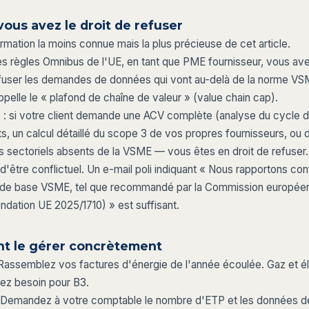
ous avez le droit de refuser
ormation la moins connue mais la plus précieuse de cet article.
es règles Omnibus de l'UE, en tant que PME fournisseur, vous avez
efuser les demandes de données qui vont au-delà de la norme VS
pelle le « plafond de chaîne de valeur » (value chain cap).
e : si votre client demande une ACV complète (analyse du cycle d
s, un calcul détaillé du scope 3 de vos propres fournisseurs, ou 
 sectoriels absents de la VSME — vous êtes en droit de refuser.
 d'être conflictuel. Un e-mail poli indiquant « Nous rapportons c
 de base VSME, tel que recommandé par la Commission europée
ation UE 2025/1710) » est suffisant.
 le gérer concrètement
Rassemblez vos factures d'énergie de l'année écoulée. Gaz et éle
ez besoin pour B3.
Demandez à votre comptable le nombre d'ETP et les données de