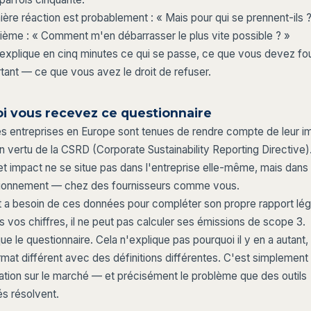
ère réaction est probablement : « Mais pour qui se prennent-ils 
ième : « Comment m'en débarrasser le plus vite possible ? »
e explique en cinq minutes ce qui se passe, ce que vous devez fou
tant — ce que vous avez le droit de refuser.
i vous recevez ce questionnaire
s entreprises en Europe sont tenues de rendre compte de leur im
en vertu de la CSRD (Corporate Sustainability Reporting Directive)
t impact ne se situe pas dans l'entreprise elle-même, mais dans 
sionnement — chez des fournisseurs comme vous.
nt a besoin de ces données pour compléter son propre rapport lé
s vos chiffres, il ne peut pas calculer ses émissions de scope 3.
ue le questionnaire. Cela n'explique pas pourquoi il y en a autant
rmat différent avec des définitions différentes. C'est simplemen
ation sur le marché — et précisément le problème que des outils
és résolvent.