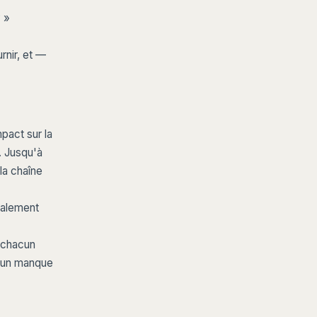
? »
rnir, et —
pact sur la
. Jusqu'à
la chaîne
galement
, chacun
t un manque