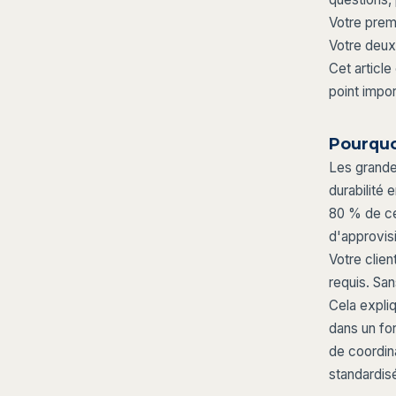
Votre premi
Votre deux
Cet articl
point impor
Pourquo
Les grande
durabilité 
80 % de ce
d'approvi
Votre clie
requis. San
Cela expliq
dans un fo
de coordin
standardis