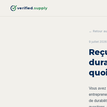
verified
.supply
← Retour au
9 juillet 2026
Reç
dura
quoi
Vous avez 
entreprene
de durabil
questions, 