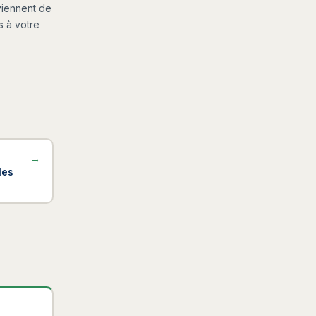
viennent de
 à votre
a
→
les