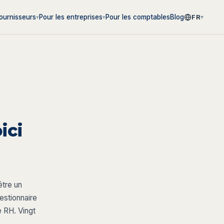
Pour les comptables
Blog
fournisseurs
Pour les entreprises
FR
▾
▾
▾
ici
être un
estionnaire
e RH. Vingt