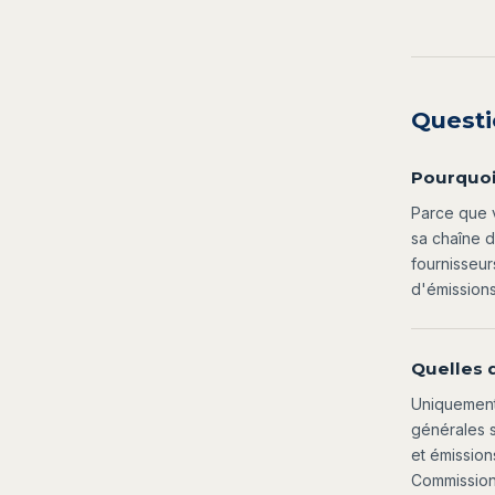
Questi
Pourquoi 
Parce que v
sa chaîne 
fournisseur
d'émissions
Quelles 
Uniquement
générales s
et émission
Commission