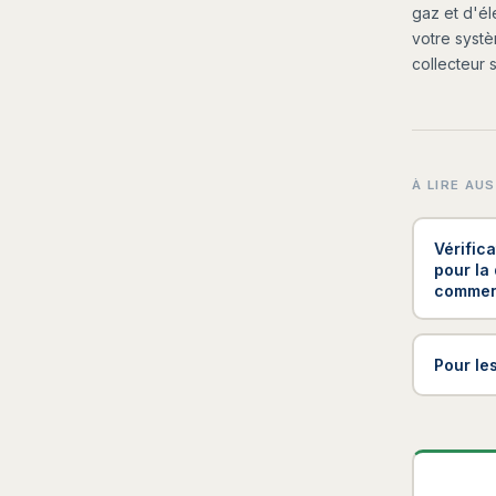
gaz et d'él
votre syst
collecteur 
À LIRE AUS
Vérific
pour la 
comment
Pour le