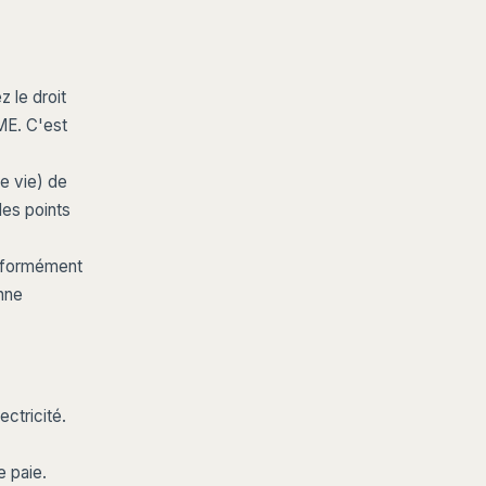
 le droit
ME. C'est
e vie) de
des points
onformément
nne
ctricité.
 paie.