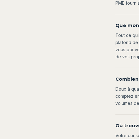
PME fournis
Que mon c
Tout ce qui
plafond de 
vous pouve
de vos prop
Combien d
Deux à quat
comptez env
volumes de
Où trouv
Votre conso