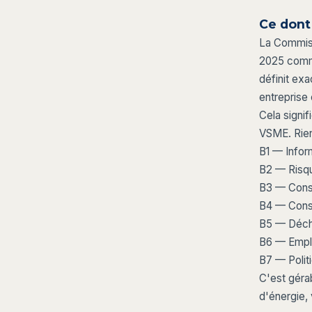
Ce dont 
La Commiss
2025 comme
définit ex
entreprise
Cela signi
VSME. Rien
B1 — Inform
B2 — Risqu
B3 — Conso
B4 — Cons
B5 — Déche
B6 — Emplo
B7 — Polit
C'est géra
d'énergie,