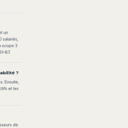
nt un
 salariés,
u scope 3
B1–B7.
bilité ?
s. Ensuite,
ifs et les
isseurs de