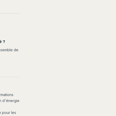
é ?
ensemble de
rmations
n d'énergie
 pour les