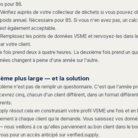
s pour B6.
Vérifiez auprès de votre collecteur de déchets si vous pouvez ob
 poids annuel. Nécessaire pour B5. Si vous n'en avez pas, un calc
est également acceptable.
Remplissez les points de données VSME et renvoyez-les dans l
r votre client.
e fois prend deux à quatre heures. La deuxième fois prend un qua
nnées changent à peine d'une année sur l'autre.
ème plus large — et la solution
oblème n'est pas de remplir un questionnaire. C'est que l'année p
evrez cinq, chacun d'un client différent, dans un format différen
érents.
pply résout cela en construisant votre profil VSME une fois et en l
ement à chaque client qui le demande. Vous saisissez vos donn
— nous veillons à ce qu'elles parviennent au bon client dans le bo
ous pour un accès anticipé sur verified.supply.