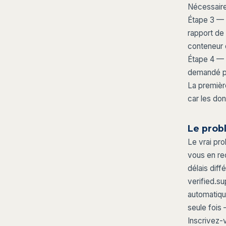
Nécessaire
Étape 3 — 
rapport de
conteneur 
Étape 4 — 
demandé pa
La premièr
car les do
Le probl
Le vrai pr
vous en rec
délais diff
verified.su
automatiqu
seule fois 
Inscrivez-v