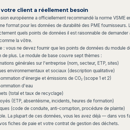
votre client a réellement besoin
ion européenne a officiellement recommandé la norme VSME en j
 format pour les données de durabilité des PME fournisseurs.
actement quels points de données il est raisonnable de demander 
 comme la vôtre.
fie : vous ne devez fournir que les points de données du module 
 de plus. Le module de base couvre sept thèmes :
ations générales sur l'entreprise (nom, secteur, ETP, sites)
es environnementaux et sociaux (description qualitative)
mmation d'énergie et émissions de CO₂ (scope 1 et 2)
ommation d'eau
ts (total et taux de recyclage)
yés (ETP, absentéisme, incidents, heures de formation)
iques (code de conduite, anti-corruption, procédure de plainte)
ble. La plupart de ces données, vous les avez déjà — dans vos f
 vos fiches de paie et votre contrat de gestion des déchets.