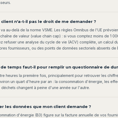
seurs.
lient n'a-t-il pas le droit de me demander ?
 va au-delà de la norme VSME. Les règles Omnibus de l'UE prévoie
chaîne de valeur (value chain cap) : si vous comptez moins de 1 000
z refuser une analyse du cycle de vie (ACV) complète, un calcul d
res fournisseurs, ou des points de données sectoriels absents de 
e temps faut-il pour remplir un questionnaire de dura
re heures la première fois, principalement pour retrouver les chiffre
iron un quart d'heure par an : la consommation d'énergie, les effect
 déchets changent à peine d'une année sur l'autre.
er les données que mon client demande ?
mmation d'énergie (B3) figure sur la facture annuelle de vos fourn