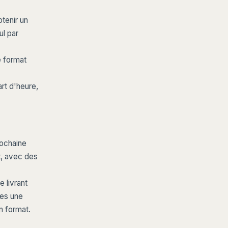
tenir un
ul par
e format
rt d'heure,
rochaine
t, avec des
e livrant
ées une
n format.