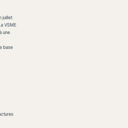
uillet
 La VSME
à une
de base
actures