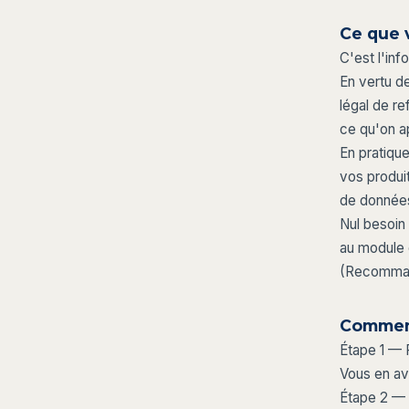
Ce que v
C'est l'inf
En vertu d
légal de r
ce qu'on ap
En pratiqu
vos produit
de données
Nul besoin
au module
(Recommand
Comment
Étape 1 — 
Vous en av
Étape 2 — 