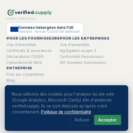
verified
.supply
VSME CERTIFIED
Données hébergées dans l'UE
Francfort · hors du CLOUD Act américain
POUR LES FOURNISSEURS
POUR LES ENTREPRISES
Vue d'ensemble
Vue d'ensemble
Certificats & assurances
Agrégation scope 3
Déclarations CSDDD
Conformité fournisseurs
Cybersécurité NIS2
API données fournisseurs
ENTREPRISE
Pour les comptables
Blog
Se connecter
Confidentialité
Nous utilisons des cookies pour l'analyse du site web
hallo@verified.supply
(Google Analytics, Microsoft Clarity) afin d'améliorer
verified.supply. Ils ne sont déposés qu'après votre
consentement.
Politique de confidentialité
Refuser
Accepter
© 2026 verified.supply
Un produit de
Codeloods