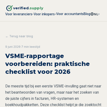
verified
.supply
Voor accountants
Blog
Voor leveranciers
Voor inkopers
NL
▾
▾
▾
← Terug naar blog
9 juni 2026
·
7 min
leestijd
VSME-rapportage
voorbereiden: praktische
checklist voor 2026
De meeste tijd bij een eerste VSME-invulling gaat niet naar
het beantwoorden van vragen, maar naar het zoeken van
de juiste cijfers in facturen, HR-systemen en
boekhoudpakketten. Deze checklist helpt je die zoektocht